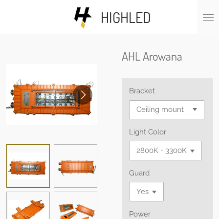
Skip
HIGHLED
to
main
content
AHL Arowana
Bracket
Light Color
Guard
Power