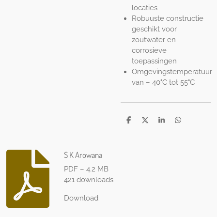
locaties
Robuuste constructie
geschikt voor
zoutwater en
corrosieve
toepassingen
Omgevingstemperatuur
van – 40
°
C tot 55
°
C
S
S
S
S
h
h
h
h
a
a
a
a
r
r
r
r
e
e
e
e
S K Arowana
PDF – 4.2 MB
421 downloads
Download