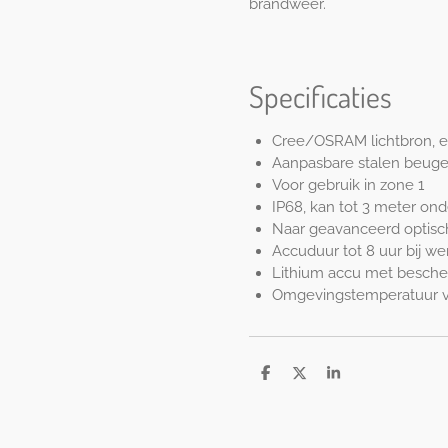
brandweer.
Specificaties
Cree/OSRAM lichtbron, eff
Aanpasbare stalen beuge
Voor gebruik in zone 1
IP68, kan tot 3 meter on
Naar geavanceerd optisch
Accuduur tot 8 uur bij wer
Lithium accu met besche
Omgevingstemperatuur va
S
S
S
h
h
h
a
a
a
r
r
r
e
e
e