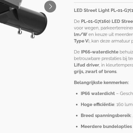
LED Street Light PL-01-G7(1
De
PL-01-G7(160) LED Stree
voor wegen, parkeerterreine
lm/W
en keuze uit meerder
Type V
), kan deze armatuur p
De
IP66-waterdichte
behuiz
betrouwbare prestaties bij 
Lifud driver
, in kleurtempe
grijs, zwart of brons
.
Belangrijkste kenmerken:
IP66 waterdicht
– Geschi
Hoge efficiëntie
: 160 lum
Breed spanningsbereik
:
Meerdere bundelopties