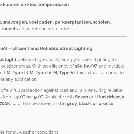
e kleuren en kleurtemperaturen
ng, snelwegen, voetpaden, parkeerplaatsen, scholen,
, tunnels
en andere buitenruimtes.
60) – Efficient and Reliable Street Lighting
et Light
delivers high-quality, energy-efficient lighting for
r outdoor areas. With an efficiency of
160 lm/W
and multiple
 II-M, Type III-M, Type IV-M, Type V
), this fixture can provide
for any application.
ffers full protection against dust and rain, ensuring reliable
es from
-40°C to +50°C
. Available with
Sosen
or
Lifud driver
, in
5700K
color temperatures, and in
grey, black, or bronze
le for all weather conditions