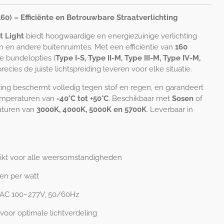
60) – Efficiënte en Betrouwbare Straatverlichting
t Light
biedt hoogwaardige en energiezuinige verlichting
n en andere buitenruimtes. Met een efficiëntie van
160
e bundelopties (
Type I-S, Type II-M, Type III-M, Type IV-M,
recies de juiste lichtspreiding leveren voor elke situatie.
ing beschermt volledig tegen stof en regen, en garandeert
temperaturen van
-40°C tot +50°C
. Beschikbaar met
Sosen
of
raturen van
3000K, 4000K, 5000K en 5700K
. Leverbaar in
kt voor alle weersomstandigheden
en per watt
 AC 100–277V, 50/60Hz
voor optimale lichtverdeling