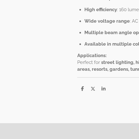
High efficiency
: 160 lume
Wide voltage range
: AC
Multiple beam angle op
Available in multiple c
Applications:
Perfect for
street lighting, 
areas, resorts, gardens, tun
S
S
S
h
h
h
a
a
a
r
r
r
e
e
e