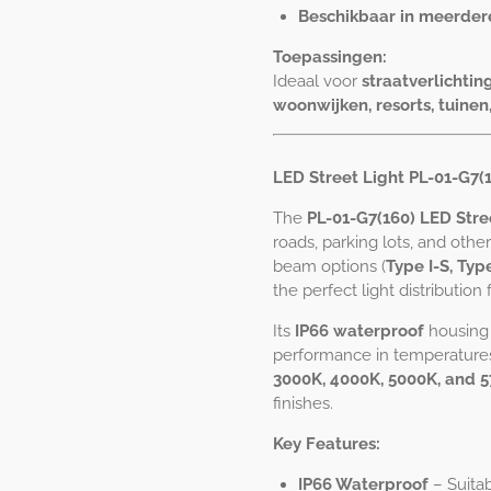
Beschikbaar in meerder
Toepassingen:
Ideaal voor
straatverlichti
woonwijken, resorts, tuinen
LED Street Light PL-01-G7(1
The
PL-01-G7(160) LED Stre
roads, parking lots, and othe
beam options (
Type I-S, Type
the perfect light distribution 
Its
IP66 waterproof
housing o
performance in temperatur
3000K, 4000K, 5000K, and 
finishes.
Key Features:
IP66 Waterproof
– Suitab