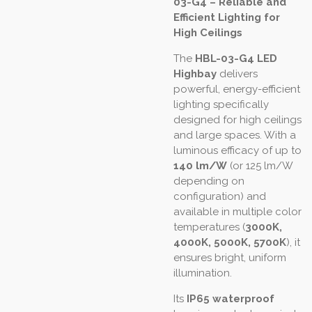
03-G4 – Reliable and
Efficient Lighting for
High Ceilings
The
HBL-03-G4 LED
Highbay
delivers
powerful, energy-efficient
lighting specifically
designed for high ceilings
and large spaces. With a
luminous efficacy of up to
140 lm/W
(or 125 lm/W
depending on
configuration) and
available in multiple color
temperatures (
3000K,
4000K, 5000K, 5700K
), it
ensures bright, uniform
illumination.
Its
IP65 waterproof