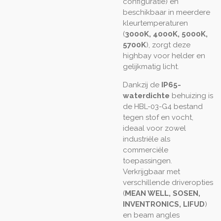
configuratie) en
beschikbaar in meerdere
kleurtemperaturen
(
3000K, 4000K, 5000K,
5700K
), zorgt deze
highbay voor helder en
gelijkmatig licht.
Dankzij de
IP65-
waterdichte
behuizing is
de HBL-03-G4 bestand
tegen stof en vocht,
ideaal voor zowel
industriële als
commerciële
toepassingen.
Verkrijgbaar met
verschillende driveropties
(
MEAN WELL, SOSEN,
INVENTRONICS, LIFUD
)
en beam angles