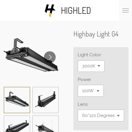
Skip
HIGHLED
to
main
content
Highbay Light G4
Light Color
Power
Lens