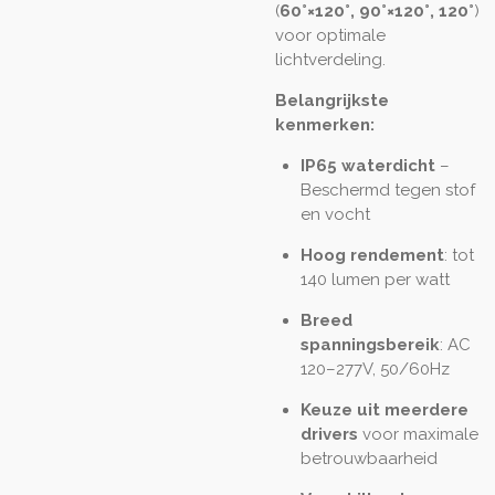
(
60°×120°, 90°×120°, 120°
)
voor optimale
lichtverdeling.
Belangrijkste
kenmerken:
IP65 waterdicht
–
Beschermd tegen stof
en vocht
Hoog rendement
: tot
140 lumen per watt
Breed
spanningsbereik
: AC
120–277V, 50/60Hz
Keuze uit meerdere
drivers
voor maximale
betrouwbaarheid