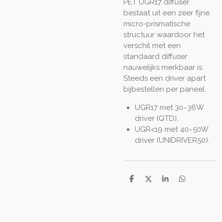
PET UGR17 diffuser
bestaat uit een zeer fijne
micro-prismatische
structuur waardoor het
verschil met een
standaard diffuser
nauwelijks merkbaar is.
Steeds een driver apart
bijbestellen per paneel.
UGR17 met 30~36W
driver (QTD),
UGR<19 met 40~50W
driver (UNIDRIVER50).
S
S
S
S
h
h
h
h
a
a
a
a
r
r
r
r
e
e
e
e