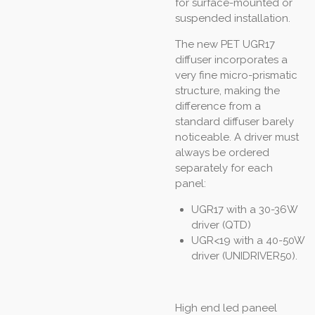
for surface-mounted or
suspended installation.
The new PET UGR17
diffuser incorporates a
very fine micro-prismatic
structure, making the
difference from a
standard diffuser barely
noticeable. A driver must
always be ordered
separately for each
panel:
UGR17 with a 30-36W
driver (QTD)
UGR<19 with a 40-50W
driver (UNIDRIVER50).
High end led paneel